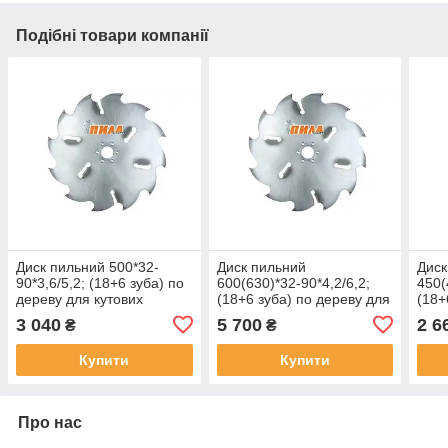
Подібні товари компанії
Диск пильний 500*32-
Диск пильний
Диск
90*3,6/5,2; (18+6 зуба) по
600(630)*32-90*4,2/6,2;
450(
дереву для кутових
(18+6 зуба) по дереву для
(18+
пилорам УГЛОПИЛ
кутових пилорам
куто
3 040
5 700
2 6
₴
₴
УГЛОПИЛ
УГЛ
Купити
Купити
Про нас