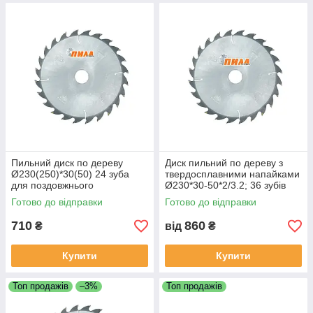
Пильний диск по дереву
Диск пильний по дереву з
Ø230(250)*30(50) 24 зуба
твердосплавними напайками
для поздовжнього
Ø230*30-50*2/3.2; 36 зубів
розпилювання
для повздовжнього
Готово до відправки
Готово до відправки
розпилювання
710
860
₴
від
₴
Купити
Купити
Топ продажів
–3%
Топ продажів