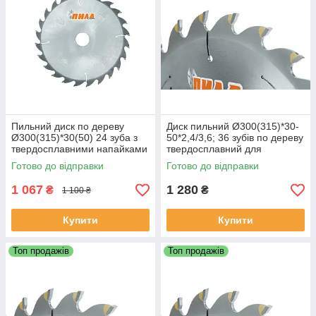
Пильний диск по дереву
Диск пильний Ø300(315)*30-
Ø300(315)*30(50) 24 зуба з
50*2,4/3,6; 36 зубів по дереву
твердосплавними напайками
твердосплавний для
для поздовжнього
поздовжнього розпилювання
Готово до відправки
Готово до відправки
розпилювання
1 067
1 280
₴
₴
1 100 ₴
Купити
Купити
Топ продажів
Топ продажів