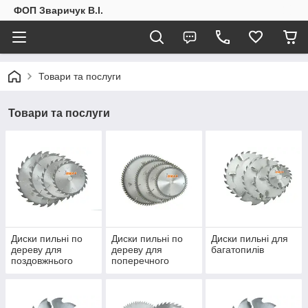
ФОП Зваричук В.І.
Товари та послуги
Товари та послуги
Диски пильні по
Диски пильні по
Диски пильні для
дереву для
дереву для
багатопилів
поздовжнього
поперечного
розпилу
розпилу