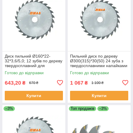
Диск пильний Ø160*22-
Пильний диск по дереву
32*3,6/5,0; 12 зубів по дереву
Ø300(315)*30(50) 24 зуба з
твердосплавний для
твердосплавними напайками
поздовжнього розпилу
для поздовжнього
Готово до відправки
Готово до відправки
розпилювання
643,20
1 067
₴
₴
670 ₴
1 100 ₴
Купити
Купити
–3%
Топ продажів
–3%