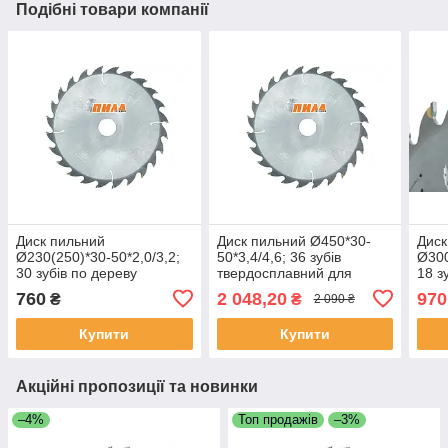
Подібні товари компанії
Диск пильний
Диск пильний Ø450*30-
Диск
Ø230(250)*30-50*2,0/3,2;
50*3,4/4,6; 36 зубів
Ø300
30 зубів по дереву
твердосплавний для
18 з
твердосплавний для
поздовжнього розпилу по
твер
760
2 048,20
970
₴
₴
2 090 ₴
поздовжнього розпилу
дереву
позд
Купити
Купити
Акційні пропозиції та новинки
–4%
Топ продажів
–3%