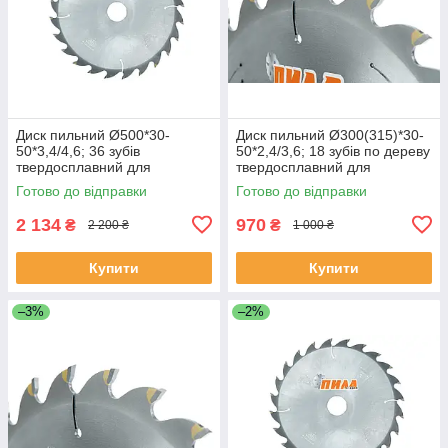
Диск пильний Ø500*30-
Диск пильний Ø300(315)*30-
50*3,4/4,6; 36 зубів
50*2,4/3,6; 18 зубів по дереву
твердосплавний для
твердосплавний для
поздовжнього розпилу по
поздовжнього розпилу
Готово до відправки
Готово до відправки
дереву
2 134
970
₴
₴
2 200 ₴
1 000 ₴
Купити
Купити
–3%
–2%