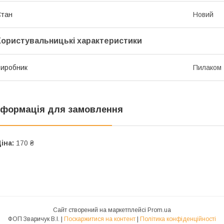
Стан
Новий
Користувальницькі характеристики
иробник
Пилаком
нформація для замовлення
іна:
170 ₴
Сайт створений на маркетплейсі
Prom.ua
ФОП Зваричук В.І. |
Поскаржитися на контент
|
Політика конфіденційності