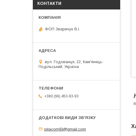
КОНТАКТИ
ФОП Зваричук В.І.
вул. Годованця, 22, Кам'янець-
Подільський, Україна
+380 (96) 453-93-93
п
Х
pilacom93@gmail.com