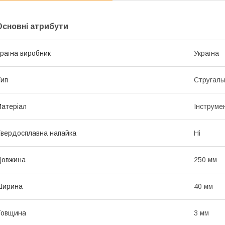
Основні атрибути
раїна виробник
Україна
ип
Стругаль
атеріал
Інструме
вердосплавна напайка
Ні
Довжина
250 мм
Ширина
40 мм
Товщина
3 мм