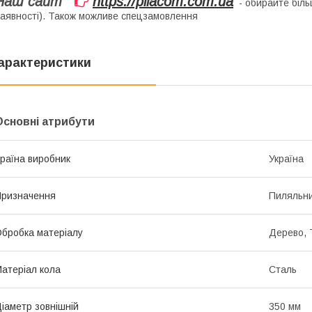
Наш сайт
https://pilacom.com.ua
- обирайте біль
аявності). Також можливе спецзамовлення
арактеристики
Основні атрибути
раїна виробник
Україна
ризначення
Пиляльн
бробка матеріалу
Дерево, 
атеріал кола
Сталь
іаметр зовнішній
350 мм