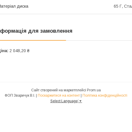
атеріал диска
65 Г, Ста
нформація для замовлення
іна:
2 048,20 ₴
Сайт створений на маркетплейсі
Prom.ua
ФОП Зваричук В.І. |
Поскаржитися на контент
|
Політика конфіденційності
Select Language
▼