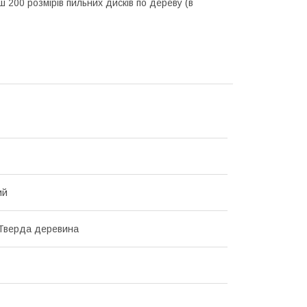
ш 200 розмірів пильних дисків по дереву (в
ий
Тверда деревина