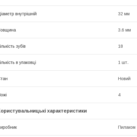
іаметр внутрішній
32 мм
Товщина
3.6 мм
ількість зубів
18
ількість в упаковці
1 шт.
Стан
Новий
ожі
4
Користувальницькі характеристики
иробник
Пилаком